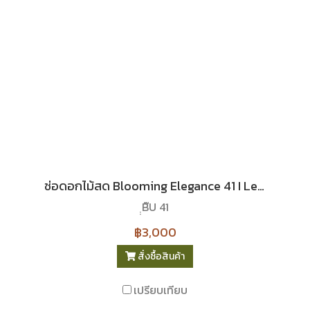
ช่อดอกไม้สด Blooming Elegance 41 I Le Floriste
ฺฺB๊U 41
฿3,000
สั่งซื้อสินค้า
เปรียบเทียบ