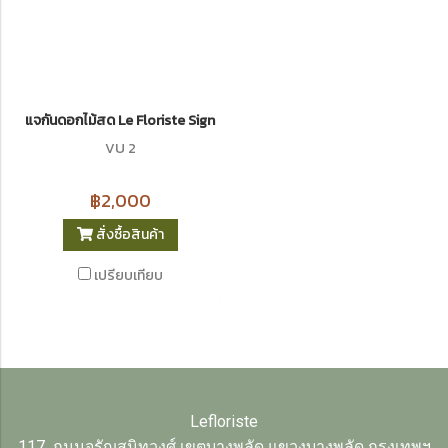
แจกันดอกไม้สด Le Floriste Signature Vases No. 2 (พรีเมียม)
VU 2
฿2,000
สั่งซื้อสินค้า
เปรียบเทียบ
Lefloriste
117 ถนนจรัญสนิทวงศ์ เขตบางพลัด แขวงบางพลัด กรุงเทพฯ