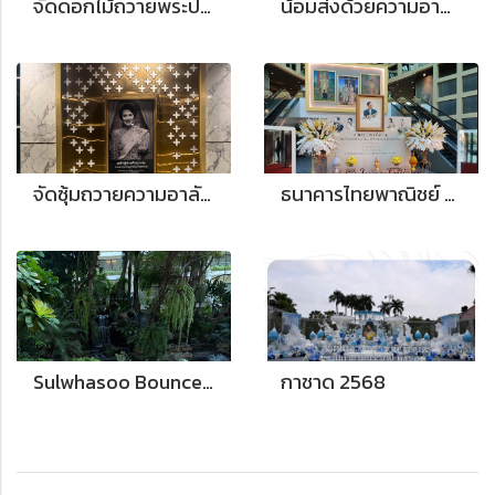
จัดดอกไม้ถวายพระประธาน วัดนิสรณวราราม
น้อมส่งด้วยความอาลัย: ดอกไม้พิธีพระราชทานเพลิงศพ 'คุณแม่พจนีย์ ณ ป้อมเพชร' โทนเขียวขาว"
จัดซุ้มถวายความอาลัยแด่สมเด็จพระพันปีหลวง ณ บริษัท เชลล์แห่งประเทศไทย จำกัด"
ธนาคารไทยพาณิชย์ จำกัด (มหาชน) จัดซุ้มเฉลิมพระเกียรติ ถวายพระพรเนื่องในโอกาสวันเฉลิมพระชนมพรรษา พระบาทสมเด็จพระเจ้าอยู่หัว ๒๘ กรกฎาคม ๒๕๖๖
Sulwhasoo Bounce to Youth
กาชาด 2568