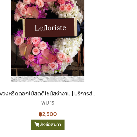
พวงหรีดดอกไม้สดดีไซน์สง่างาม | บริการส่งด่วนถึงวัด
WU 15
฿2,500
สั่งซื้อสินค้า