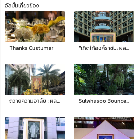
อัลบั้มเกี่ยวข้อง
Thanks Custumer
"เทิดไท้องค์ราชัน: ผลงานจัดดอกไม้ซุ้มเฉลิมพระเกียรติ ณ ธนาคารไทยพาณิชย์ สำนักงานใหญ่"
ถวายความอาลัย : ผลงานจัดซุ้มเฉลิมพระเกียรติ พระบาทสมเด็จพระบรมชนกาธิเบศร มหาภูมิพลอดุลยเดชมหาราช บรมนาถบพิตร ายนอกอาคาร ณ Siam Paragon
Sulwhasoo Bounce to Youth