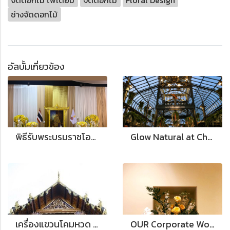
จัดดอกไม้ โพเดี้ยม
จัดดอกไม้
Floral Design
ช่างจัดดอกไม้
อัลบั้มเกี่ยวข้อง
พิธีรับพระบรมราชโองการฯ แต่งตั้งนายกรัฐมนตรี
Glow Natural at Chocolate Ville's House of Lights
เครื่องแขวนโคมหวด ณ วัดราชประดิษฐ์สถิตมหาสีมาราม
OUR Corporate Work WORK