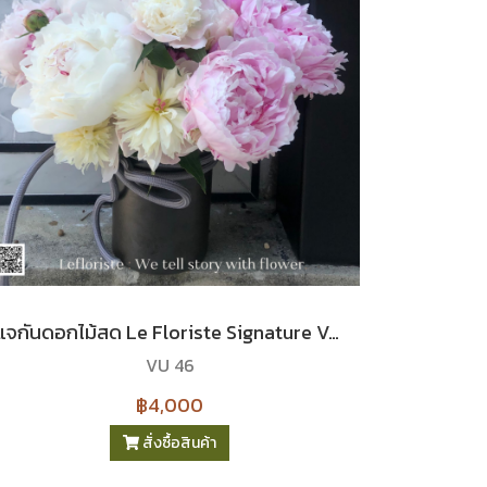
แจกันดอกไม้สด Le Floriste Signature Vases No. 46 (พรีเมียม) I Comming every May
VU 46
฿4,000
สั่งซื้อสินค้า