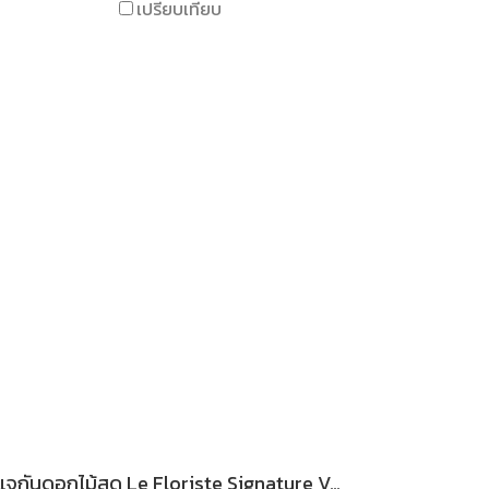
เปรียบเทียบ
แจกันดอกไม้สด Le Floriste Signature Vases No. 37 (พรีเมียม)