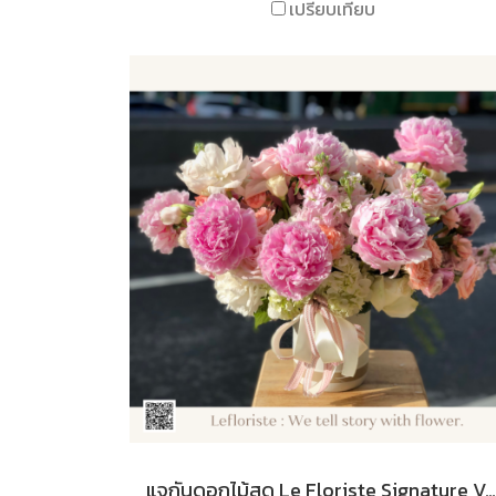
เปรียบเทียบ
แจกันดอกไม้สด Le Floriste Signature Vases No. 45 (พรีเมียม) I Comming every May