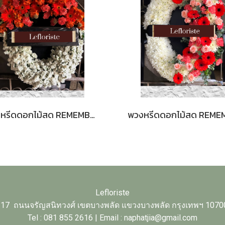
พวงหรีดดอกไม้สด REMEMBER 49 ดีไซน์สง่างาม | บริการส่งด่วนถึงวัด
Lefloriste
17 ถนนจรัญสนิทวงศ์ เขตบางพลัด แขวงบางพลัด กรุงเทพฯ 1070
Tel : 081 855 2616 | Email : naphatjia@gmail.com