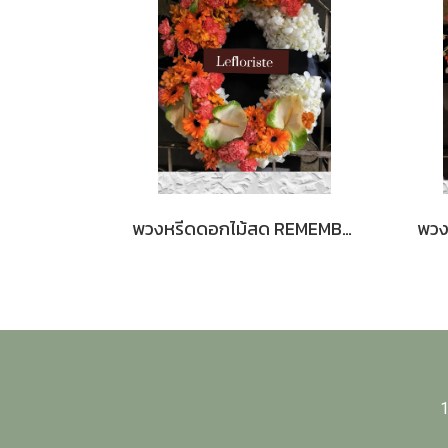
พวงหรีดดอกไม้สด REMEMBER 59 ดีไซน์สง่างาม | บริการส่งด่วนถึงวัด
1