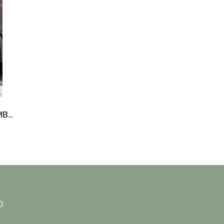
พวงหรีดดอกไม้สด REMEMBER 47 ดีไซน์สง่างาม | บริการส่งด่วนถึงวัด
0.