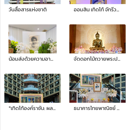
วันสื่อสารแห่งชาติ
ออมสิน เทิดไท้ จักรีวงศ์
น้อมส่งด้วยความอาลัย: ดอกไม้พิธีพระราชทานเพลิงศพ 'คุณแม่พจนีย์ ณ ป้อมเพชร' โทนเขียวขาว"
จัดดอกไม้ถวายพระประธาน วัดนิสรณวราราม
"เทิดไท้องค์ราชัน: ผลงานจัดดอกไม้ซุ้มเฉลิมพระเกียรติ ณ ธนาคารไทยพาณิชย์ สำนักงานใหญ่"
ธนาคารไทยพาณิชย์ จำกัด (มหาชน) จัดซุ้มเฉลิมพระเกียรติ ถวายพระพรเนื่องในโอกาสวันเฉลิมพระชนมพรรษา พระบาทสมเด็จพระเจ้าอยู่หัว ๒๘ กรกฎาคม ๒๕๖๖