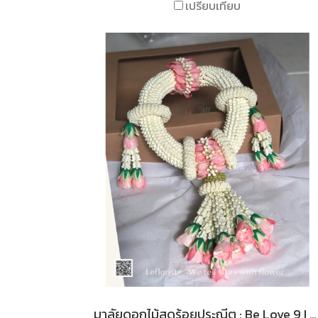
เปรียบเทียบ
มาลัยดอกไม้สดร้อยประณีต : Be Love 9 I Le Floriste