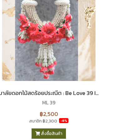
มาลัยดอกไม้สดร้อยประณีต : Be Love 39 I Le Floriste
ML 39
฿2,500
สมาชิก
฿2,300
-8%
สั่งซื้อสินค้า