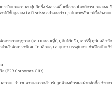
่วงใยและความอบอุ่นลึกซึ้ง รังสรรค์ขึ้นเพื่อตอบโจทย์การมอบของขว
ม้ชั้นสูงของ Le Floriste อย่างลงตัว มุ่งเน้นภาพลักษณ์ที่สง่างาม
สรรตามฤดูกาล (เช่น เมลอนญี่ปุ่น, ส้มไต้หวัน, เชอร์รี่) คู่กับผลิตภัณ
เข้าคัดเกรดพิเศษ โทนสีอบอุ่น ละมุนตา บรรจุในกระเช้าดีไซน์โมเดิร์นพ
าล
ิจ (B2B Corporate Gift)
านสถานะ อำนวยความสะดวกสำหรับลูกค้าองค์กรและฝ่ายจัดซื้อ ด้วยกา