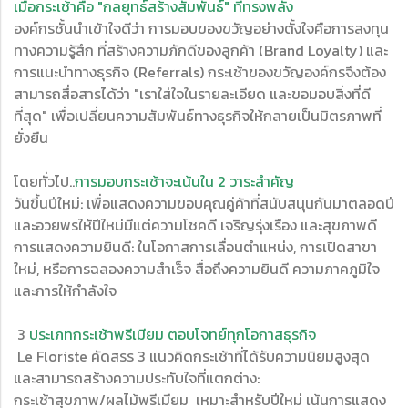
เมื่อกระเช้าคือ "กลยุทธ์สร้างสัมพันธ์" ที่ทรงพลัง
องค์กรชั้นนำเข้าใจดีว่า การมอบของขวัญอย่างตั้งใจคือการลงทุน
ทางความรู้สึก ที่สร้างความภักดีของลูกค้า (Brand Loyalty) และ
การแนะนำทางธุรกิจ (Referrals) กระเช้าของขวัญองค์กรจึงต้อง
สามารถสื่อสารได้ว่า "เราใส่ใจในรายละเอียด และขอมอบสิ่งที่ดี
ที่สุด" เพื่อเปลี่ยนความสัมพันธ์ทางธุรกิจให้กลายเป็นมิตรภาพที่
ยั่งยืน
โดยทั่วไป..
การมอบกระเช้าจะเน้นใน 2 วาระสำคัญ
วันขึ้นปีใหม่: เพื่อแสดงความขอบคุณคู่ค้าที่สนับสนุนกันมาตลอดปี
และอวยพรให้ปีใหม่มีแต่ความโชคดี เจริญรุ่งเรือง และสุขภาพดี
การแสดงความยินดี: ในโอกาสการเลื่อนตำแหน่ง, การเปิดสาขา
ใหม่, หรือการฉลองความสำเร็จ สื่อถึงความยินดี ความภาคภูมิใจ
และการให้กำลังใจ
3
ประเภทกระเช้าพรีเมียม ตอบโจทย์ทุกโอกาสธุรกิจ
Le Floriste คัดสรร 3 แนวคิดกระเช้าที่ได้รับความนิยมสูงสุด
และสามารถสร้างความประทับใจที่แตกต่าง:
กระเช้าสุขภาพ/ผลไม้พรีเมียม เหมาะสำหรับปีใหม่ เน้นการแสดง