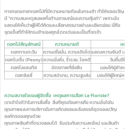
การทอดแทรกดอกไม้ที่มีความหมายดีลงในกระเช้า ทำให้ของขวัญ
มี "ความสมเหตุสมผลทั้งด้านอารมณ์และความคุ้มค่า" เพราะมัน
แสดงให้เห็นว่าผู้ให้ได้คิดและเลือกสรรมาอย่างละเอียดอ่อน นี่คือ
จุดแข็งที่ทำให้กระเช้าของคุณโดดเด่นและเป็นที่จดจำ:
ดอกไม้สัญลักษณ์
ความหมายดี
เหม
ดอกทานตะวัน
ความเชื่อมั่น, ความเติบโต
แสดงความยินดี เลื่
ดอกโบตั๋น (Peony)
ความมั่งคั่ง, ร่ำรวย, โชคดี
วันขึ้นปีใ
ดอกไลเซนทัส
มิตรภาพที่ยั่งยืน
มอบให้คู่ค้า
ดอกลิลลี่
ความสง่างาม, ความสูงส่ง
มอบให้ผู้ใหญ่หร
ความสบายใจของผู้จัดซื้อ เหตุผลการเลือก Le Floriste?
เราเข้าใจดีว่าในการสั่งซื้อ สิ่งที่คุณต้องการคือ ความมั่นใจใน
คุณภาพและการบริการในการคัดสรรและรังสรรค์ชุดของขวัญ
องค์กรของคุณด้วย
คุณภาพสินค้าที่ตรวจสอบได้ รับประกันความสดใหม่ และสินค้า