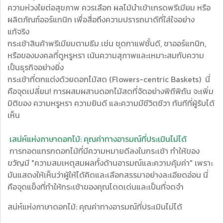
ความห่วงใยต่อสุขภาพ ควรเลือก ผลไม้นำเข้าเกรดพรีเมียม หรือ
ผลิตภัณฑ์ออร์แกนิก เพื่อสื่อถึงความปรารถนาดีที่ใส่ใจอย่าง
แท้จริง
กระเช้าสินค้าพรีเมียมตามธีม เช่น ชุดกาแฟชั้นดี, ชาออร์แกนิก,
หรือของมงคลที่ดูหรูหรา เน้นความสุภาพและเหมาะสมกับความ
เป็นธุรกิจอย่างยิ่ง
กระเช้าที่ตกแต่งด้วยดอกไม้สด (Flowers-centric Baskets) นี่
คือจุดเปลี่ยน! การผสมผสานดอกไม้สดที่จัดอย่างพิถีพิถัน จะเพิ่ม
มิติของ ความหรูหรา ความยินดี และความมีชีวิตชีวา ทันทีที่ผู้รับได้
เห็น
เสน่ห์แห่งภาษาดอกไม้: คุณค่าทางอารมณ์ที่ประเมินไม่ได้
การทอดแทรกดอกไม้ที่มีความหมายดีลงในกระเช้า ทำให้ของ
ขวัญมี "ความสมเหตุสมผลทั้งด้านอารมณ์และความคุ้มค่า" เพราะ
มันแสดงให้เห็นว่าผู้ให้ได้คิดและเลือกสรรมาอย่างละเอียดอ่อน นี่
คือจุดแข็งที่ทำให้กระเช้าของคุณโดดเด่นและเป็นที่จดจำ
สน่ห์แห่งภาษาดอกไม้: คุณค่าทางอารมณ์ที่ประเมินไม่ได้